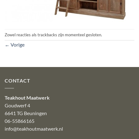
Zowel reacties als trackbacks zijn momenteel gesloten.
←
Vorige
CONTACT
Teakhout Maatwerk
Goudwerf 4
6641 TG Beuningen
06-55866165
info@teakhoutmaatwerk.nl