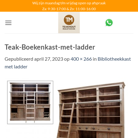
Ga
Wij zijn maandag t/m vrijdag open op afspraak
Za: 9:30-17:00 & Zo: 11:00-16:00
naar
inhoud
Teak-Boekenkast-met-ladder
Gepubliceerd
april 27, 2023
op
400 × 266
in
Bibliotheekkast
met ladder