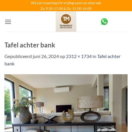
Ga
Wij zijn maandag t/m vrijdag open op afspraak
Za: 9:30-17:00 & Zo: 11:00-16:00
naar
inhoud
Tafel achter bank
Gepubliceerd
juni 26, 2024
op
2312 × 1734
in
Tafel achter
bank