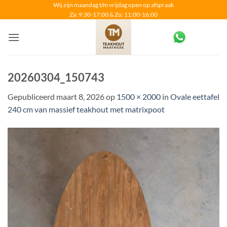
Ga
Wij zijn maandag t/m vrijdag open op afspraak
Za: 9:30-17:00 & Zo: 11:00-16:00
naar
inhoud
20260304_150743
Gepubliceerd
maart 8, 2026
op
1500 × 2000
in
Ovale eettafel
240 cm van massief teakhout met matrixpoot