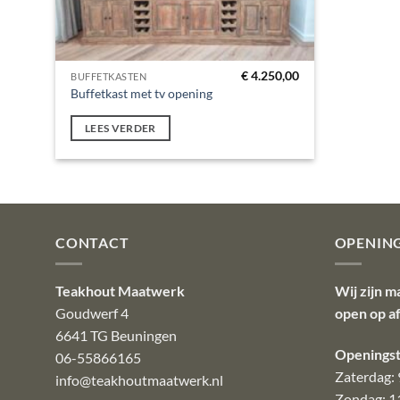
€
4.250,00
BUFFETKASTEN
Buffetkast met tv opening
LEES VERDER
CONTACT
OPENIN
Teakhout Maatwerk
Wij zijn m
Goudwerf 4
open op a
6641 TG Beuningen
Openingst
06-55866165
Zaterdag: 
info@teakhoutmaatwerk.nl
Zondag: 1