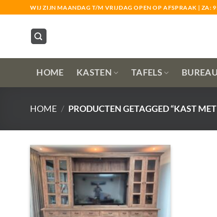
Ga
WIJ ZIJN MAANDAG T/M VRIJDAG OPEN OP AFSPRAAK | ZA: 9:3
naar
inhoud
HOME
KASTEN
TAFELS
BUREA
HOME
/
PRODUCTEN GETAGGED “KAST MET 