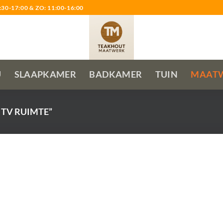
0-17:00 & ZO: 11:00-16:00
U
SLAAPKAMER
BADKAMER
TUIN
MAAT
TV RUIMTE”