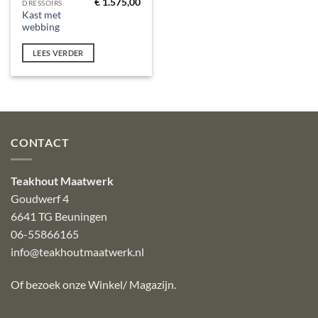
€
1.575,00
DRESSOIRS
Kast met
webbing
LEES VERDER
CONTACT
Teakhout Maatwerk
Goudwerf 4
6641 TG Beuningen
06-55866165
info@teakhoutmaatwerk.nl
Of bezoek onze
Winkel/ Magazijn
.