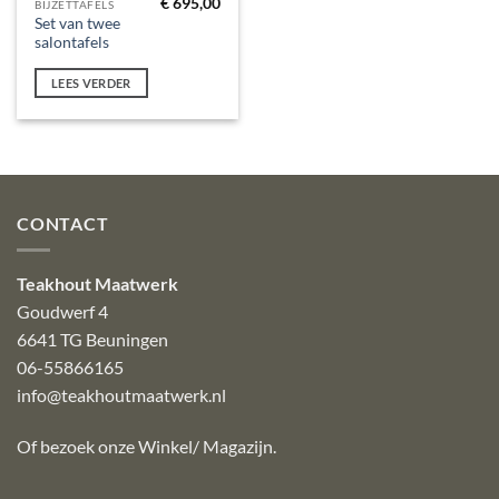
€
695,00
BIJZETTAFELS
Set van twee
salontafels
LEES VERDER
CONTACT
Teakhout Maatwerk
Goudwerf 4
6641 TG Beuningen
06-55866165
info@teakhoutmaatwerk.nl
Of bezoek onze
Winkel/ Magazijn
.