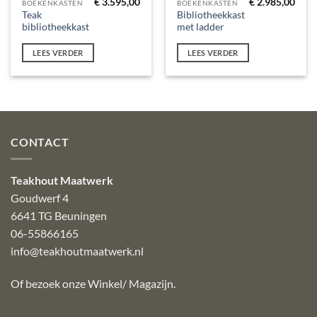
€
3.595,00
€
2.985,00
BOEKENKASTEN
BOEKENKASTEN
Teak
Bibliotheekkast
bibliotheekkast
met ladder
LEES VERDER
LEES VERDER
CONTACT
Teakhout Maatwerk
Goudwerf 4
6641 TG Beuningen
06-55866165
info@teakhoutmaatwerk.nl
Of bezoek onze
Winkel/ Magazijn
.