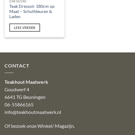
DRESSOIRS
Teak Dressoir 180cm op
Maat – Schuifdeuren &
Laden
LEES VERDER
CONTACT
Teakhout Maatwerk
Goudwerf 4
6641 TG Beuningen
06-55866165
info@teakhoutmaatwerk.nl
Of bezoek onze
Winkel/ Magazijn
.