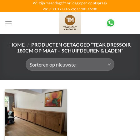
Ga
Wij zijn maandag t/m vrijdag open op afspraak
Za: 9:30-17:00 & Zo: 11:00-16:00
naar
inhoud
HOME
/
PRODUCTEN GETAGGED “TEAK DRESSOIR
180CM OP MAAT – SCHUIFDEUREN & LADEN”