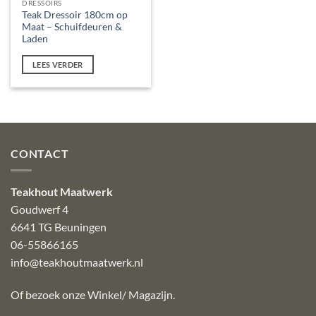
DRESSOIRS
Teak Dressoir 180cm op
Maat – Schuifdeuren &
Laden
LEES VERDER
CONTACT
Teakhout Maatwerk
Goudwerf 4
6641 TG Beuningen
06-55866165
info@teakhoutmaatwerk.nl
Of bezoek onze
Winkel/ Magazijn
.