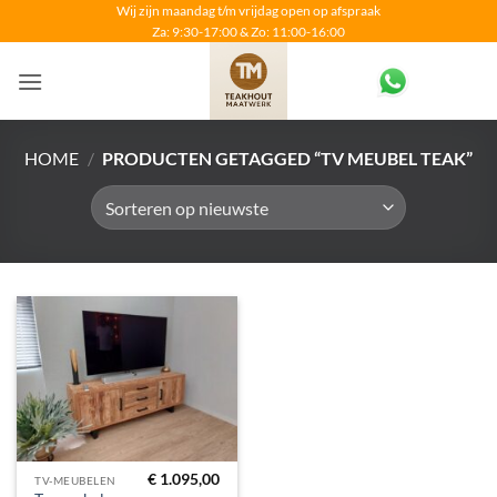
Ga
Wij zijn maandag t/m vrijdag open op afspraak
Za: 9:30-17:00 & Zo: 11:00-16:00
naar
inhoud
HOME
/
PRODUCTEN GETAGGED “TV MEUBEL TEAK”
€
1.095,00
TV-MEUBELEN