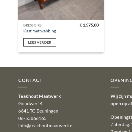
€
1.575,00
DRESSOIRS
Kast met webbing
LEES VERDER
CONTACT
OPENIN
Teakhout Maatwerk
Wij zijn m
Goudwerf 4
open op a
6641 TG Beuningen
Openingst
06-55866165
Zaterdag: 
info@teakhoutmaatwerk.nl
Zondag: 1