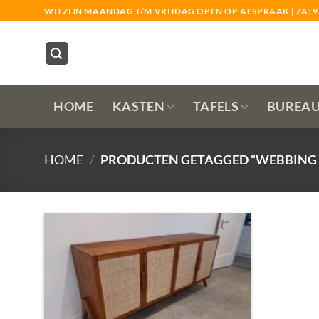
Ga
WIJ ZIJN MAANDAG T/M VRIJDAG OPEN OP AFSPRAAK | ZA: 9:3
naar
inhoud
HOME
KASTEN
TAFELS
BUREA
HOME
/
PRODUCTEN GETAGGED “WEBBING 