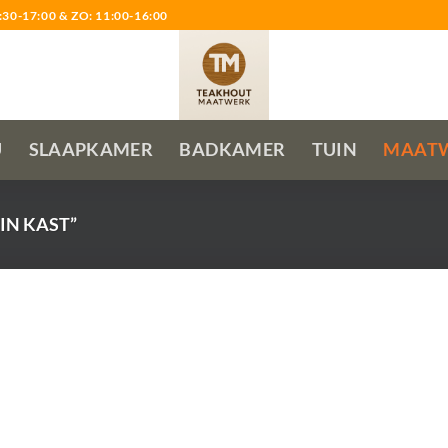
0-17:00 & ZO: 11:00-16:00
U
SLAAPKAMER
BADKAMER
TUIN
MAAT
IN KAST”