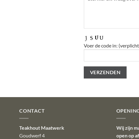
Voer de code in: (verplicht
CONTACT
OPENIN
Teakhout Maatwerk
Wij zijn m
Goudwerf 4
open op a