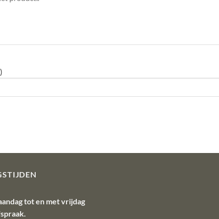
)
GSTIJDEN
aandag tot en met vrijdag
fspraak.