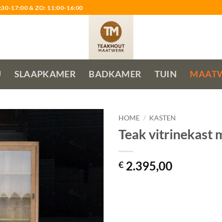
0-17:00 & ZO: 11:00-16:00
U
SLAAPKAMER
BADKAMER
TUIN
MAAT
HOME
/
KASTEN
Teak vitrinekast 
2.395,00
€